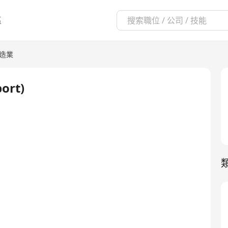
區
造業
ort)