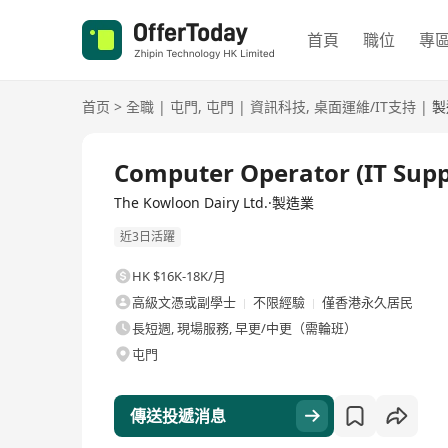
首頁
職位
專
首页
>
全職
|
屯門
,
屯門
|
資訊科技
,
桌面運維/IT支持
|
製
全職
Computer Operator (IT Supp
The Kowloon Dairy Ltd.·製造業
近3日活躍
HK $16K-18K/月
高級文憑或副學士
不限經驗
僅香港永久居民
長短週, 現場服務, 早更/中更（需輪班）
屯門
傳送投遞消息