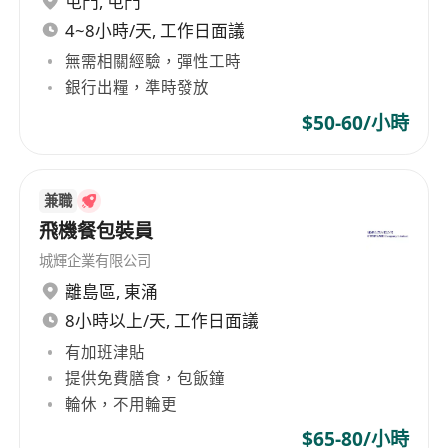
屯門
,
屯門
built extensive information collection, market
4~8小時/天, 工作日面議
development, logistics distribution, express
無需相關經驗，彈性工時
delivery services institutions and service
銀行出糧，準時發放
networks both domestically and internationally.
On the basis of strengthening its express
$50-60/小時
business, SF Express adheres to customer
needs as the core, actively expanding diversified
businesses, developing one-stop supply chain
兼職
solutions for e-commerce, food,
飛機餐包裝員
pharmaceuticals, automotive parts, electronics,
城輝企業有限公司
and other types of customers, providing
離島區
,
東涌
comprehensive financial services such as
8小時以上/天, 工作日面議
payment, financing, wealth management, and
pricing. The business scope of SF Express (Hong
有加班津貼
Kong) Limited encompasses express business,
提供免費膳食，包飯鐘
one-stop supply chain solutions, and
輪休，不用輪更
comprehensive financial services, offering
$65-80/小時