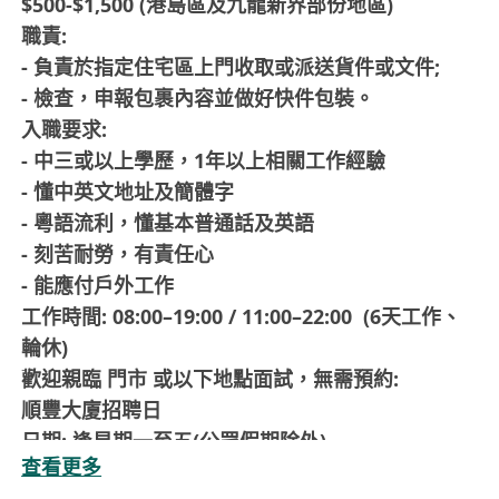
$500-$1,500 (港島區及九龍新界部份地區)
職責:
- 負責於指定住宅區上門收取或派送貨件或文件;
- 檢查，申報包裹內容並做好快件包裝。
入職要求:
- 中三或以上學歷，1年以上相關工作經驗
- 懂中英文地址及簡體字
- 粵語流利，懂基本普通話及英語
- 刻苦耐勞，有責任心
- 能應付戶外工作
工作時間: 08:00–19:00 / 11:00–22:00 (6天工作、
輪休)
歡迎親臨 門市 或以下地點面試，無需預約:
順豐大廈招聘日
日期: 逢星期一至五(公眾假期除外)
查看更多
時間: 09:00-11:30/ 13:30-17:30