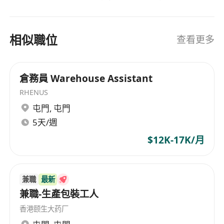
8號或以上颱風警告信號或政府發出極端天氣, 該時
設備以提升作業自動化水平，在中國內外建立了龐
段將暫停開放面試
大的信息採集，市場開發，物流配送，快件收派等
速運業務機構及服務網絡。在強化速運業務的基礎
相似職位
查看更多
上，順豐堅持以客戶需求為核心，積極拓展多元化
業務，針對電商，食品，醫藥，汽配，電子等不同
類型客戶開發出一站式供應鏈解決方案，提供支
倉務員 Warehouse Assistant
付，融資，理財，報價等綜合性的金融服務。順豐
RHENUS
速運(香港)有限公司的業務範圍涵蓋速運業務，一站
屯門
,
屯門
式供應鏈解決方案，以及綜合性的金融服務，為客
5天/週
戶提供全方位的專業服務支持。 SF Express (Hong
Kong) Limited, established in Shunde,
$12K-17K/月
Guangdong since 1993, has always been
dedicated to enhancing service quality,
continuously strengthening its infrastructure,
兼職
最新
developing and introducing high-tech
兼職-生產包裝工人
information technology and equipment to
香港颐生大药厂
improve operational automation levels. It has