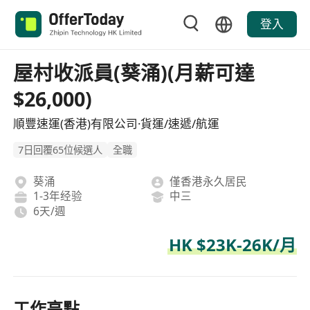
登入
屋村收派員(葵涌)(月薪可達
$26,000)
順豐速運(香港)有限公司·貨運/速遞/航運
7日回覆65位候選人
全職
葵涌
僅香港永久居民
1-3年经验
中三
6天/週
HK $23K-26K/月
工作亮點