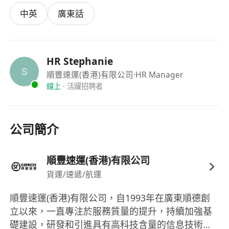
地點: 青衣航運路36號亞洲物流中心順豐大廈10樓
中英
廣東話
(出電梯左邊玻璃門，使用訪客專用電話致電內線號
碼6855聯絡招聘部同事)
面試時請帶同身份證明文件、工作證明、學歷證明
及一張證件相
HR Stephanie
青衣港鐵站A1出口馬莎側門出口右轉落樓梯，有免
順豐速運(香港)有限公司
·HR Manager
線上
·
活躍招聘者
費接駁巴士直達順豐大廈
(上車位置:
****************************************
公司簡介
******** 巴士時間表:
****************************************
****************************
順豐速運(香港)有限公司
如申請司機崗位，請於星期一至五09:45或13:45親
貨運/速遞/航運
臨青衣順豐大廈面試 (公眾假期除外)
順豐速運(香港)有限公司，自1993年在廣東順德創
惡劣天氣下之安排:
立以來，一直專注於服務質量的提升，持續加強基
- 如於開放時段前1小時, 天文台懸掛黑色暴雨警告、
礎建設，研發和引進具有高科技含量的信息技術與