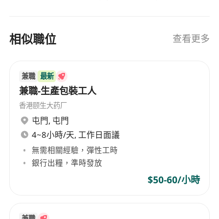
8號或以上颱風警告信號或政府發出極端天氣, 該時
設備以提升作業自動化水平，在中國內外建立了龐
段將暫停開放面試
大的信息採集，市場開發，物流配送，快件收派等
速運業務機構及服務網絡。在強化速運業務的基礎
相似職位
查看更多
上，順豐堅持以客戶需求為核心，積極拓展多元化
業務，針對電商，食品，醫藥，汽配，電子等不同
類型客戶開發出一站式供應鏈解決方案，提供支
兼職
最新
付，融資，理財，報價等綜合性的金融服務。順豐
兼職-生產包裝工人
速運(香港)有限公司的業務範圍涵蓋速運業務，一站
香港颐生大药厂
式供應鏈解決方案，以及綜合性的金融服務，為客
屯門
,
屯門
戶提供全方位的專業服務支持。 SF Express (Hong
4~8小時/天, 工作日面議
Kong) Limited, established in Shunde,
Guangdong since 1993, has always been
無需相關經驗，彈性工時
dedicated to enhancing service quality,
銀行出糧，準時發放
continuously strengthening its infrastructure,
$50-60/小時
developing and introducing high-tech
information technology and equipment to
improve operational automation levels. It has
兼職