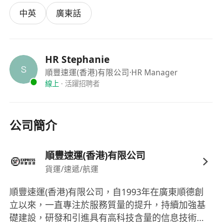
地點: 青衣航運路36號亞洲物流中心順豐大廈10樓
中英
廣東話
(出電梯左邊玻璃門，使用訪客專用電話致電內線號
碼6855聯絡招聘部同事)
面試時請帶同身份證明文件、工作證明、學歷證明
及一張證件相
HR Stephanie
青衣港鐵站A1出口馬莎側門出口右轉落樓梯，有免
順豐速運(香港)有限公司
·HR Manager
線上
·
活躍招聘者
費接駁巴士直達順豐大廈
(上車位置:
****************************************
公司簡介
******** 巴士時間表:
****************************************
****************************
順豐速運(香港)有限公司
如申請司機崗位，請於星期一至五09:45或13:45親
貨運/速遞/航運
臨青衣順豐大廈面試 (公眾假期除外)
順豐速運(香港)有限公司，自1993年在廣東順德創
惡劣天氣下之安排:
立以來，一直專注於服務質量的提升，持續加強基
- 如於開放時段前1小時, 天文台懸掛黑色暴雨警告、
礎建設，研發和引進具有高科技含量的信息技術與