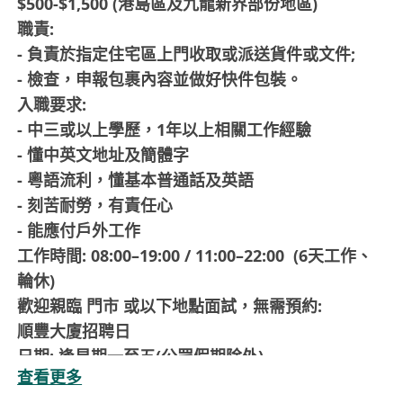
$500-$1,500 (港島區及九龍新界部份地區)
職責:
- 負責於指定住宅區上門收取或派送貨件或文件;
- 檢查，申報包裹內容並做好快件包裝。
入職要求:
- 中三或以上學歷，1年以上相關工作經驗
- 懂中英文地址及簡體字
- 粵語流利，懂基本普通話及英語
- 刻苦耐勞，有責任心
- 能應付戶外工作
工作時間: 08:00–19:00 / 11:00–22:00 (6天工作、
輪休)
歡迎親臨 門市 或以下地點面試，無需預約:
順豐大廈招聘日
日期: 逢星期一至五(公眾假期除外)
查看更多
時間: 09:00-11:30/ 13:30-17:30