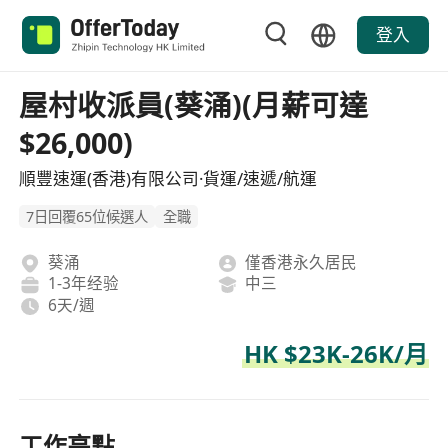
登入
屋村收派員(葵涌)(月薪可達
$26,000)
順豐速運(香港)有限公司·貨運/速遞/航運
7日回覆65位候選人
全職
葵涌
僅香港永久居民
1-3年经验
中三
6天/週
HK $23K-26K/月
工作亮點