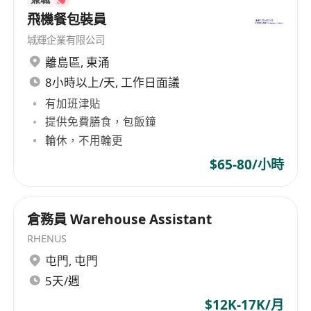
built extensive information collection, market
飛機餐包裝員
development, logistics distribution, express
城輝企業有限公司
delivery services institutions and service
networks both domestically and internationally.
離島區
,
東涌
On the basis of strengthening its express
8小時以上/天, 工作日面議
business, SF Express adheres to customer
有加班津貼
needs as the core, actively expanding diversified
提供免費膳食，包飯鐘
businesses, developing one-stop supply chain
輪休，不用輪更
solutions for e-commerce, food,
$65-80/小時
pharmaceuticals, automotive parts, electronics,
and other types of customers, providing
comprehensive financial services such as
倉務員 Warehouse Assistant
payment, financing, wealth management, and
RHENUS
pricing. The business scope of SF Express (Hong
Kong) Limited encompasses express business,
屯門
,
屯門
one-stop supply chain solutions, and
5天/週
comprehensive financial services, offering
$12K-17K/月