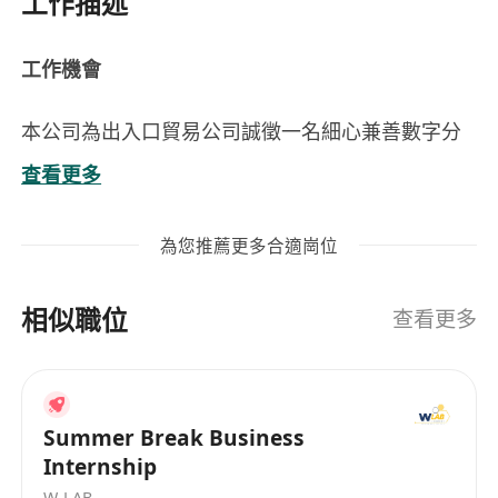
工作描述
工作機會
本公司為出入口貿易公司誠徵一名細心兼善數字分
析的會計助理，協助財務工作。你將擔當重要角
查看更多
色，負責協助月度財務結算及制定數據及分析。公
司重視員工的專業水平及團隊合作精神，我們期待
為您推薦更多合適崗位
你加入我們的團隊。
你的工作
相似職位
處理公司系統帳目及月結
查看更多
協助每月財務報表及分析
與公司財務團隊密切合作，提供日常財務運作的
支援
Summer Break Business
按需要執行上級安排相關工作
Internship
我們期待你擁有
W-LAB