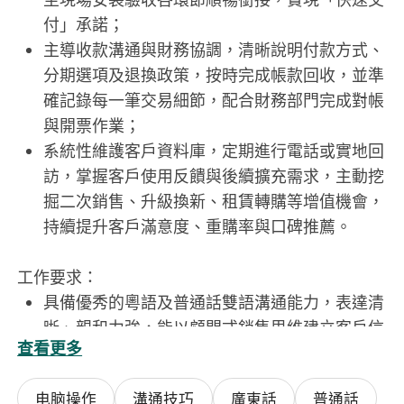
付」承諾；
主導收款溝通與財務協調，清晰說明付款方式、
分期選項及退換政策，按時完成帳款回收，並準
確記錄每一筆交易細節，配合財務部門完成對帳
與開票作業；
系統性維護客戶資料庫，定期進行電話或實地回
訪，掌握客戶使用反饋與後續擴充需求，主動挖
掘二次銷售、升級換新、租賃轉購等增值機會，
持續提升客戶滿意度、重購率與口碑推薦。
工作要求：
具備優秀的粵語及普通話雙語溝通能力，表達清
晰、親和力強，能以顧問式銷售思維建立客戶信
查看更多
任，展現高度服務意識與責任感；
擁有1–3年銷售或電商相關工作經驗，熟悉主流
电脑操作
溝通技巧
廣東話
普通話
線上平臺（如Facebook、Instagram、