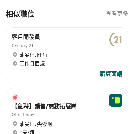
近，拥有1800平米仓储现货。集团公司成立于2009
龍灣站，設有1800平方米品牌展廳及倉儲中
年北京，现在全国10个城市设立了10万余平米的现
相似職位
查看更多
心）；
货仓库，累积为15万余企业提供了高性价比、环
全面支持可持續職涯發展，提供產品知識、空間
保、最快24小时可交付使用的循环办公家具！我司
設計基礎、銷售技巧及數位營運等內部培訓；
也是中国二手货标委会委员，参于编制了中国二手
客戶開發員
享有法定勞工保障及公司額外津貼（詳情面試說
办公家具流通标准，以及家具回收国家标准，引领
Century 21
中国二手办公家具的行业发展。
明）。
油尖旺
,
旺角
工作日面議
薪資面議
【急聘】銷售/商務拓展崗
OfferToday
油尖旺
,
尖沙咀
5天/週