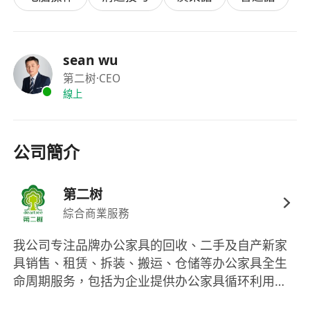
LinkedIn、Alibaba、官網CMS等）的操作邏輯
與內容發佈規範，有B2B辦公用品、傢俱、室內
設計或企業服務領域經驗者尤佳；
sean wu
具備基本商業敏感度，能理解客戶採購決策流
第二树
·CEO
線上
程，並靈活運用底薪+績效佣金（按單計酬）模
式推動業績達成；
持有香港永久居民身份，或符合「高端人才通行
公司簡介
證計劃（TTPS）」、「優才／專才計劃
（QMAS）」、「非本地畢業生留港就業安排
（IANG）」、「受養人簽證」或其他有效工作
第二树
簽證資格；
綜合商業服務
我公司专注品牌办公家具的回收、二手及自产新家
福利：
具销售、租赁、拆装、搬运、仓储等办公家具全生
月薪$15,500起，另享按單計算之銷售佣金；季
命周期服务，包括为企业提供办公家具循环利用的
度奖金；年度奖金
碳减排报告。香港公司位于九龙湾启德地铁站附
工作地點：香港九龍灣啓祥道9號（鄰近港鐵九