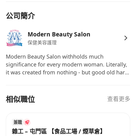
公司簡介
Modern Beauty Salon
保健美容護理
Modern Beauty Salon withholds much
significance for every modern woman. Literally,
it was created from nothing - but good old hard
work, a deep interest in the spa and wellness
industry and the determination to ensure that
we succeed against all odds.
相似職位
查看更多
兼職
雜工 – 屯門區 【食品工場 / 煙草倉】