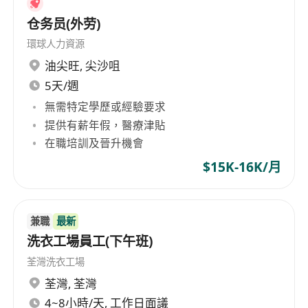
仓务员(外劳)
環球人力資源
油尖旺
,
尖沙咀
5天/週
無需特定學歷或經驗要求
提供有薪年假，醫療津貼
在職培訓及晉升機會
$15K-16K/月
兼職
最新
洗衣工場員工(下午班)
荃灣洗衣工場
荃灣
,
荃灣
4~8小時/天, 工作日面議