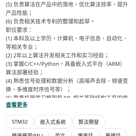
(5) 负责算法在产品中的落地，优化算法效率，提升
产品性能；
(6) 负责相关技术专利的整理和起草。
职位要求：
(1) 本科及以上学历，计算机、电子信息、自动化、
等相关专业；
(2) 2年以上算法开发相关工作和实习经验；
(3) 掌握C/C++/Python，具备嵌入式平台（ARM）
算法部署经验；
(4) 熟悉信号处理和数据分析（高噪声去除、频谱变
换、多维度时序信号等）；
(5) 熟悉机器学习框架和 ML 相关基础结构工具的使
查看更多
用经验；
(6) 具备中英文书面及普通话口语沟通能力；
STM32
嵌入式系統
算法開發
(7)
须持有或能在入职前获取在香港合法工作的权
利，工作地点在深圳市南山；
機器學習(ML)
英文
廣東話
普通話