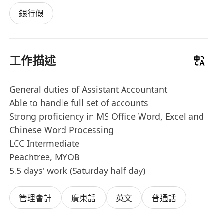
銀行假
工作描述
General duties of Assistant Accountant
Able to handle full set of accounts
Strong proficiency in MS Office Word, Excel and
Chinese Word Processing
LCC Intermediate
Peachtree, MYOB
5.5 days' work (Saturday half day)
管理會計
廣東話
英文
普通話