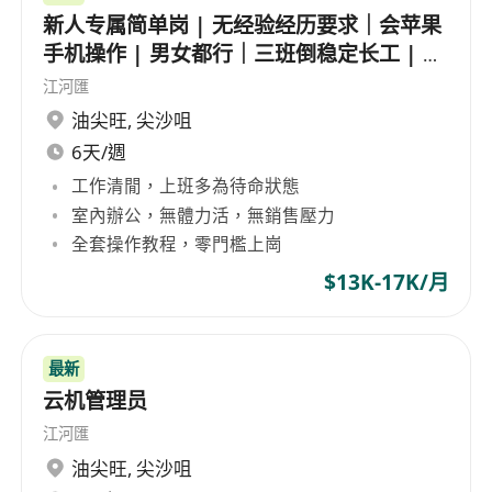
新人专属简单岗 | 无经验经历要求｜会苹果
手机操作 | 男女都行｜三班倒稳定长工 | 接
受大夜
江河匯
油尖旺
,
尖沙咀
6天/週
工作清閒，上班多為待命狀態
室內辦公，無體力活，無銷售壓力
全套操作教程，零門檻上崗
$13K-17K/月
最新
云机管理员
江河匯
油尖旺
,
尖沙咀