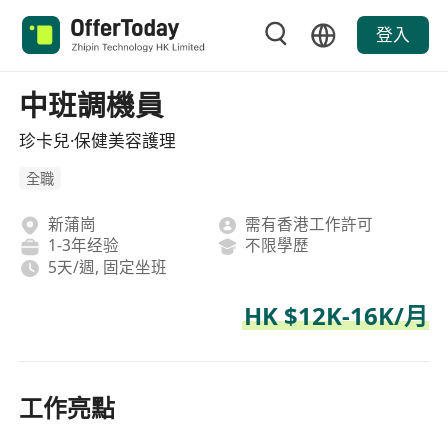
登入
中班調機員
珍卡兒·保健美容護理
全職
新蒲崗
需有香港工作許可
1-3年经验
不限學歷
5天/週, 固定坐班
HK $12K-16K/月
工作亮點