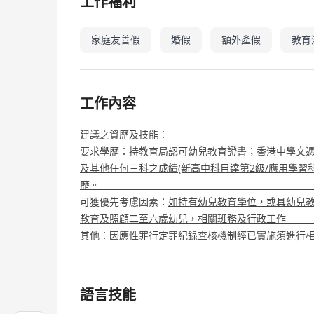
工作福利
家庭友善假
婚假
額外產假
教育
工作內容
建議之資歷及技能：
要求學歷：
持教育局認可幼兒教育證書；香港中學文憑
及其他任何三科之成績(新高中科目達第2級/應用學習
歷
可獲優先考慮因素：
如持有幼兒教育
教育及照顧二至六歲幼兒，相關班務
其他：因應性罪行定罪紀錄查核機制經已實施須進行
語言技能