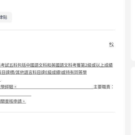
津貼
考試五科包括中國語文科和英國語文科考獲第2級或以上成績
科目達標/其他語言科目達E級成績)或持有同等學
。
學位，或具幼兒教學經驗。
主要職責：
及行政工作
相關查核申請。