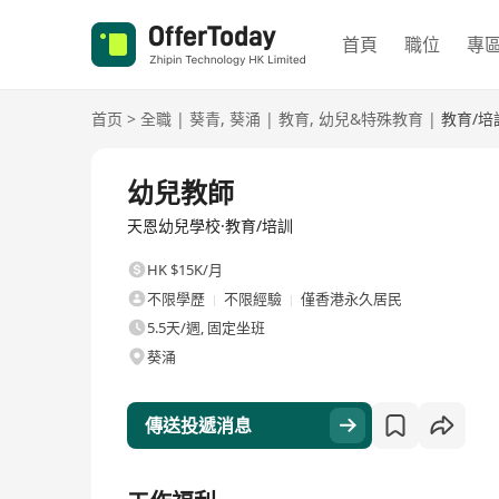
首頁
職位
專
首页
>
全職
|
葵青
,
葵涌
|
教育
,
幼兒&特殊教育
|
教育/培
全職
幼兒教師
天恩幼兒學校·教育/培訓
HK $15K/月
不限學歷
不限經驗
僅香港永久居民
5.5天/週, 固定坐班
葵涌
傳送投遞消息