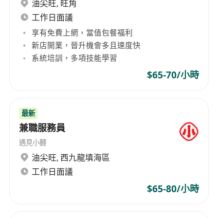
Positive, team-oriented attitude with a
油尖旺
,
旺角
genuine care for guests
工作日面議
Willing to go the extra mile to enhance the
享有免費上網，當值包餐福利
guest experience
新店開業，晉升機會多且速度快
Full-Time
系統培訓，多項技能學習
Monthly salary:
HK$16,000-18,450
$65-70/小時
Work schedule:
6 days/week
Staff Benefits
Staff meal allowance provided
最新
Discretionary performance bonus
兼職服務員
12 days of paid annual leave, plus marriage
遇見小麵
leave and compassionate leave
油尖旺
,
西九龍填海區
On-the-job training and internal promotion
工作日面議
opportunities
$65-80/小時
MPF contributions (Mandatory Provident
Fund)