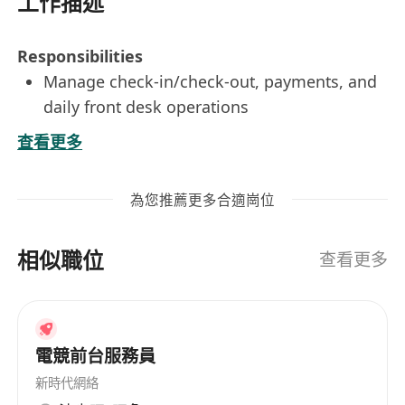
工作描述
Responsibilities
Manage check-in/check-out, payments, and
daily front desk operations
Respond to guest enquiries, requests, and
查看更多
complaints professionally
Coordinate with other departments to meet
為您推薦更多合適崗位
guest needs and ensure service standards
Maintain a tidy front desk area and provide
相似職位
warm, attentive service throughout the stay
查看更多
Requirements
Prior front office or customer service
experience preferred; fresh grads welcome
電競前台服務員
Strong communication skills in
Cantonese,
English, and Mandarin
新時代網絡