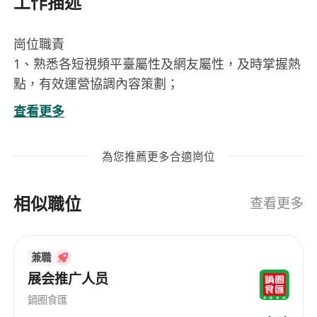
工作描述
崗位職責
1、熟悉各短視頻平臺屬性及網友屬性，及時掌握熱
點，有效運營協調內容策劃；
1、負責短視頻內容的整體規劃，輸出創意點子、腳
查看更多
本分鏡等腳本撰寫；
2、基於內容與傳播角度，持續探索不同形式的創新
為您推薦更多合適崗位
型短視頻
3、溝通協調製作過程中的各個環節，包括但不限於
相似職位
跟進視頻拍攝、指導後期製作、包裝及美化（包括
查看更多
剪輯、字幕、特效、音效、畫面處理及合成等），
保障成片質量及效果，對內容結果負責；
兼職
4、負責短視頻賬號的日常運營、投放，提高賬號的
展会推广人员
粉絲量和播放數據。
任職要求
鍋圈食匯