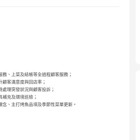
服務、上菜及結帳等全過程顧客服務；
升顧客滿意度與回店率；
時處理突發狀況與顧客投訴；
具補充及環境巡檢；
理念、主打烤魚品項及季節性菜單更新。