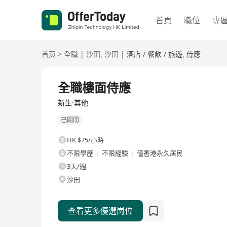
首頁
職位
專
首页
>
全職
|
沙田
,
沙田
|
酒店 / 餐飲 / 旅遊
,
侍應
全職
全職樓面侍應
新生·其他
已關閉
HK $75/小時
不限學歷
不限經驗
僅香港永久居民
3天/週
沙田
查看更多優選崗位