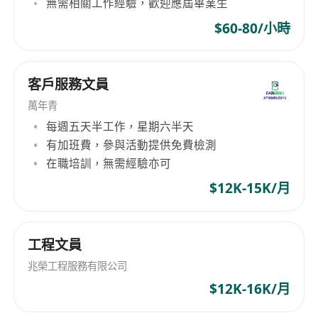
無需相關工作經驗，歡迎應屆畢業生
学士 副学士 学历 懂粵語為必須，能以普通話或
$60-80/小時
英語作簡單溝通者優先；
熟悉Microsoft Excel及Word操作，能熟練運用
函數（如VLOOKUP、SUMIF）處理表格資料；
客戶服務文員
具備1年以上倉務、文員或物流相關工作經驗，
萬年青
應屆畢業生具良好學習態度及責任感亦可考慮；
每週五天半工作，星期六半天
細心穩健，具備良好時間管理能力，能按時完成
有加班費，參與活動提供免費檢測
多項重複性及流程化任務；
在職培訓，無需經驗亦可
具基本倉儲概念（如FIFO、SKU、ABC分類），
$12K-15K/月
願意在實務中持續學習系統操作與作業規範。
福利
工程文員
兆榮工程服務有限公司
提供具市場競爭力之月薪，並設有年終雙糧及表
$12K-16K/月
現獎金，按公司營運狀況及個人績效發放；