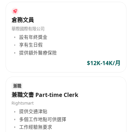
享有法定公眾假期、有薪年假（首年7天，逐年
遞增至最高14天）、有薪病假（每年不少於12
天）；
倉務文員
提供職業安全與健康培訓，包括倉儲作業安全守
華際國際有限公司
則、系統操作指引及緊急應變流程；
設有年終獎金
設有員工推薦獎勵計劃，成功推薦合適人選獲聘
享有生日假
可獲現金獎勵；
提供額外醫療保險
不定期舉辦團隊建設活動，如季度聚餐、節日慶
$12K-14K/月
祝及內部技能分享會，促進跨部門協作與歸屬
感。
兼職
兼職文書 Part-time Clerk
Rightsmart
提供交通津貼
多個工作地點可供選擇
工作經驗無要求