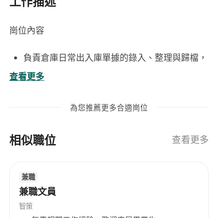
工作描述
崗位內容
負責倉庫日常出入庫單據的錄入、整理與歸檔，
確保數據準確及時；
查看更多
協同倉管人員進行貨品收發核對、盤點作業及庫
存數據更新；
為您推薦更多合適崗位
處理供應商到貨通知、採購單與出貨單的跟進與
狀態追蹤；
相似職位
維護倉儲系統（如ERP或WMS）中的物料編碼、
查看更多
庫存明細及批次資訊；
協助編製週/月度庫存報表、呆滯料分析及相關
兼職
營運統計資料，支援管理決策。
兼職文員
工作要求
智策