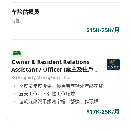
Golden Key Personnel Consultancy Limited始终
车险估损员
关注市场的变化和发展趋势，以便更好地满足企业
和个人的需求。无论您是寻找优秀的人才还是寻找
瑞悦
理想的职位，我们都将竭诚为您服务。 Golden Key
$15K-25K/月
Personnel Consultancy Limited, established in
Hong Kong, is a human resources service
company dedicated to providing exceptional
最新
opportunities and facilitating successful models
Owner & Resident Relations
for outstanding talents. We offer recruitment
Assistant / Officer (業主及住戶
services for executives, graduates, information
關係助理/主任）
RG Property Management Ltd.
communication technology, professional fields,
季度及年度獎金，優異者享額外年終花紅
and specialized talents, bridging the gap
五天工作制，彈性工作環境
between companies and individuals. As a
位於九龍灣甲級寫字樓，舒適工作環境
leading provider of human resource services,
Golden Key Personnel Consultancy Limited
$17K-25K/月
leverages years of experience and expertise to
help businesses and individuals achieve their