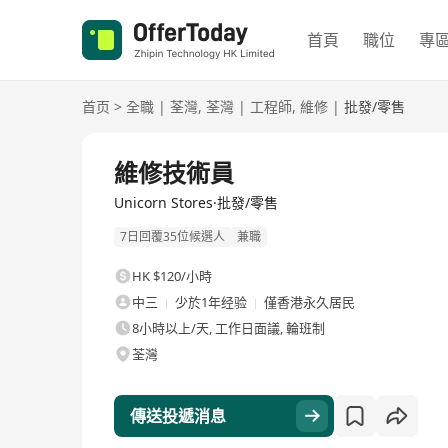
首頁
職位
專
首页
>
全職
|
荃灣
,
荃灣
|
工程師
,
維修
|
批發/零售
全職
維修技術員
Unicorn Stores·批發/零售
7日回覆35位候選人
兼職
HK $120/小時
中三
少於1年经验
僅香港永久居民
8小時以上/天, 工作日面議, 輪班制
荃灣
傳送投遞消息