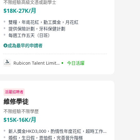
不限經驗
高級文憑或副學士
$18K-27K/月
雙糧，年底花紅，勤工獎金，月花紅
提供保險計劃，牙科保健計劃
每週工作五天（日班）
成為最早的申請者
Rubicon Talent Limited
今日活躍
活躍招聘者
維修學徒
不限經驗
不限學歷
$15K-16K/月
新人獎金HKD3,000，酌情性年度花紅，超時工作津貼
婚假，生日假，恩恤假，完善晉升階梯