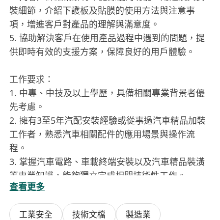
裝細節，介紹下護板及貼膜的使用方法與注意事
項，增進客戶對產品的理解與滿意度。
5. 協助解決客戶在使用產品過程中遇到的問題，提
供即時有效的支援方案，保障良好的用戶體驗。
工作要求：
1. 中專、中技及以上學歷，具備相關專業背景者優
先考慮。
2. 擁有3至5年汽配安裝經驗或從事過汽車精品加裝
工作者，熟悉汽車相關配件的應用場景與操作流
程。
3. 掌握汽車電路、車載終端安裝以及汽車精品裝潢
等專業知識，能夠獨立完成相關技術性工作。
查看更多
4. 具備良好的溝通能力與服務意識，能清晰表達產
品特點並解答客戶疑問。
工業安全
技術文檔
製造業
5. 工作積極主動，服從團隊安排，能夠配合售后客