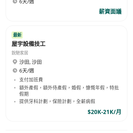
6天/週
薪資面議
最新
屋宇設備技工
銳馳家居
沙田
,
沙田
6天/週
支付加班費
額外產假，額外侍產假，婚假，慷慨年假，特批
假期
提供牙科計劃，保險計劃，全薪病假
$20K-21K/月