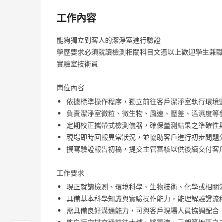
工作內容
能夠獨立到客人的潔淨室進行驗證
學歷要求必須就讀檢測相關科目文憑以上歡迎學生兼
實驗室技術員
崗位內容
依據標準操作程序，獨立前往客戶潔淨室執行環境
負責潔淨室微粒、微生物、風速、壓差、溫濕度等
定期校正攜帶式檢測儀器，確保量測結果之準確性
現場即時回報異常狀況，並協助客戶進行初步問題
撰寫驗證報告初稿，提交主管審核以供後續交付客
工作要求
現正就讀檢測、環境科學、生物技術、化學或相關
具備基本科學知識與實驗操作能力，能理解驗證流
需具備良好溝通能力，可與客戶現場人員協調配合