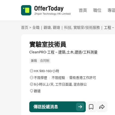
首頁
職位
專
首页
>
全職
|
觀塘
,
觀塘
|
科技
,
實驗室/技術服務
|
工程 
全職
實驗室技術員
CleanPRO·工程 – 建築,土木,建造/工料測量
兼職
合同制
HK $80-160/小時
不限學歷
不限經驗
需有香港工作許可
8小時以上/天, 工作日面議, 混合辦公
觀塘
傳送投遞消息