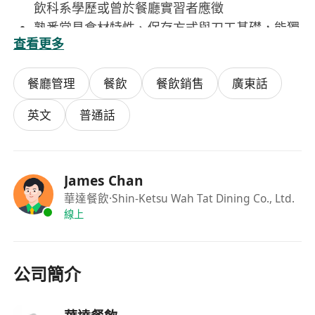
飲科系學歷或曾於餐廳實習者應徵
熟悉常見食材特性、保存方式與刀工基礎，能獨
查看更多
立完成蔬菜、肉類、海鮮等分類處理
注重個人衛生與作業安全，了解HACCP原則與廚
餐廳管理
餐飲
餐飲銷售
廣東話
房清潔消毒流程，無不良衛生紀錄
具責任感與團隊意識，能在高壓、快節奏環境中
英文
普通話
穩定執行任務，並主動回報異常狀況
具良好溝通能力，能清晰理解口語指示，並以禮
貌態度與前後場同事協作
James Chan
華達餐飲
·Shin-Ketsu Wah Tat Dining Co., Ltd.
線上
公司簡介