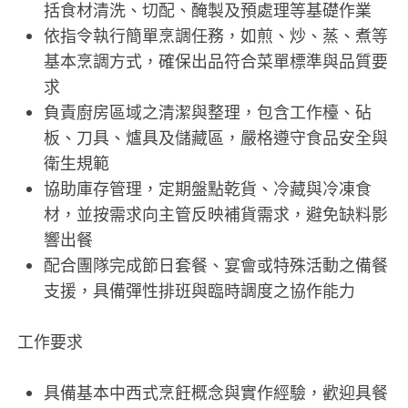
括食材清洗、切配、醃製及預處理等基礎作業
依指令執行簡單烹調任務，如煎、炒、蒸、煮等
基本烹調方式，確保出品符合菜單標準與品質要
求
負責廚房區域之清潔與整理，包含工作檯、砧
板、刀具、爐具及儲藏區，嚴格遵守食品安全與
衛生規範
協助庫存管理，定期盤點乾貨、冷藏與冷凍食
材，並按需求向主管反映補貨需求，避免缺料影
響出餐
配合團隊完成節日套餐、宴會或特殊活動之備餐
支援，具備彈性排班與臨時調度之協作能力
工作要求
具備基本中西式烹飪概念與實作經驗，歡迎具餐