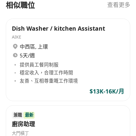
相似職位
查看更多
高溫蒸氣蒸煮技術，萃取出清透澄淨的高湯底座，
再融入台灣老兵世代傳承的18種香料（八角、桂
皮、陳皮、草果等）慢熬12小時而成。雙重12小時
Dish Washer / kitchen Assistant
工藝，讓牛骨精華完全釋放，湯頭濃而不膩，清而
不淡，入口先是牛髓鮮甜，尾韻留香料回甘。 每碗
AIKE
熬匠紅燒牛肉麵，都是職人手藝結晶：手工刀切寬
中西區
,
上環
麵Q彈有嚼勁，配料精準分盤，湯頭現熬現上桌。
5天/週
無論是腱子肉軟嫩入味版、肋眼油花綻放版，還是
提供員工餐同制服
綜合職人盤，每一口都是台灣老店的濃厚記憶與現
穩定收入，合理工作時間
代工藝的完美融合。 熬匠不只賣牛肉麵，更傳遞台
友善、互相尊重嘅工作環境
灣職人精神——對食材的尊重，對工藝的堅持，對
$13K-16K/月
滋味的執著。歡迎來一碗熬匠，體驗台灣牛肉麵的
真正境界！
兼職
最新
廚房助理
大門橫丁