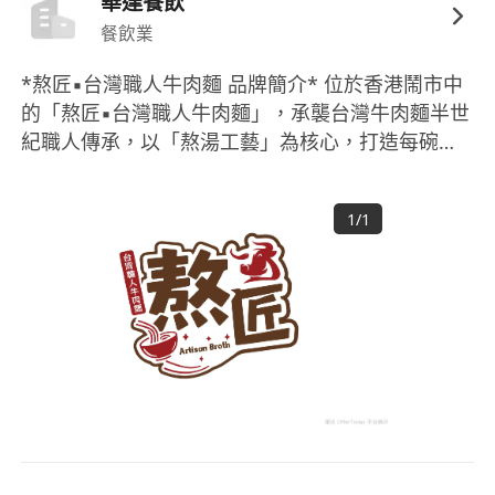
華達餐飲
餐飲業
*熬匠▪︎台灣職人牛肉麵 品牌簡介* 位於香港鬧市中
的「熬匠▪︎台灣職人牛肉麵」，承襲台灣牛肉麵半世
紀職人傳承，以「熬湯工藝」為核心，打造每碗都
是藝術品的紅燒牛肉麵。我們深信，頂級湯頭源自
全球精選牛肉與12小時蒸熬極致工藝，呈現入口即
1
/
1
化的肉感與層次分明的滋味。 本店嚴選來自日本和
牛、美國安格斯牛、等不同國家優質牛肉，每種牛
源因產地氣候飼養方式而擁有獨特風味。我們更講
究「牛不同部位，烹調方式不同」——腱子肉適合
長時間慢燉釋放膠質，牛肩胛保留油花入口即化，
牛腩滷製後軟嫩入味，牛筋燉煮後Q彈有勁。職人
依部位特性，運用蒸、燉、滷、慢煮等12種技藝方
法，確保每一塊牛肉完美呈現其天然肉感與風味。
蒸制精華湯 招牌湯頭更是熬匠的靈魂所在！我們選
用鮮牛骨、美國牛大骨、牛髓骨，牛筋腩經12小時