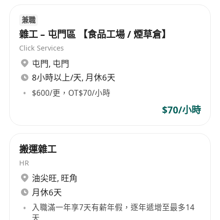
company's operations. It places great
兼職
importance on a diverse corporate culture and
talent development, offering learning and
雜工 – 屯門區 【食品工場 / 煙草倉】
professional growth opportunities to employees
Click Services
from various backgrounds and educational
屯門
,
屯門
levels. MHK Restaurants Limited believes that
8小時以上/天, 月休6天
through this diversified approach, it can foster
$600/更，OT$70/小時
personal growth among employees and bring
$70/小時
about more innovation and development for the
enterprise.
搬運雜工
HR
油尖旺
,
旺角
月休6天
入職滿一年享7天有薪年假，逐年遞增至最多14
天