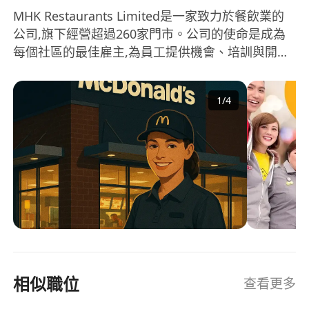
MHK Restaurants Limited是一家致力於餐飲業的
公司,旗下經營超過260家門市。公司的使命是成為
每個社區的最佳雇主,為員工提供機會、培訓與開
發、滿足感以及獎勵與認可。在公司的經營領域中,
多元化是其核心價值之一。公司非常重視多元化的
1
/
4
企業文化和人才發展,為來自不同背景和教育水平的
員工提供學習和專業成長的機會。 MHK
Restaurants Limited相信透過這種多元化的做法,可
以促進員工的個人成長,並為企業帶來更多創新與發
展 MHK Restaurants Limited is a company
dedicated to the food and beverage industry,
operating over 260 outlets. The mission of the
company is to be the best employer in every
community, providing opportunities, training
and development, satisfaction, as well as
相似職位
查看更多
rewards and recognition for its employees.
Diversity is one of the core values in the