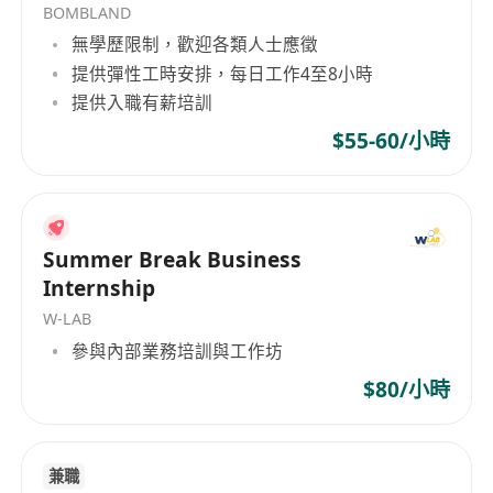
BOMBLAND
金融機構相關工作經驗者優先
無學歷限制，歡迎各類人士應徵
具備處理投訴/ 呼叫中心經驗
提供彈性工時安排，每日工作4至8小時
具有良好的溝通和表達能力，特別是在處理投訴
提供入職有薪培訓
案件和高要求客戶方面
$55-60/小時
熟悉使用系統檢查客戶資料
具備良好的解決問題能力
良好中文及英文口語及書寫能力
電訊盈科為平等機會僱主，歡迎所有合資格人士申
Summer Break Business
請職位。申請人所提供的資料絕對保密，並只作與
Internship
招聘有關的用途。在使用求職者所提供的個人資料
W-LAB
時，僱主會嚴格遵守其個人資料政策的規定，並在
參與內部業務培訓與工作坊
收到有關要求時，會隨即提供一份有關政策的複
本。
$80/小時
兼職