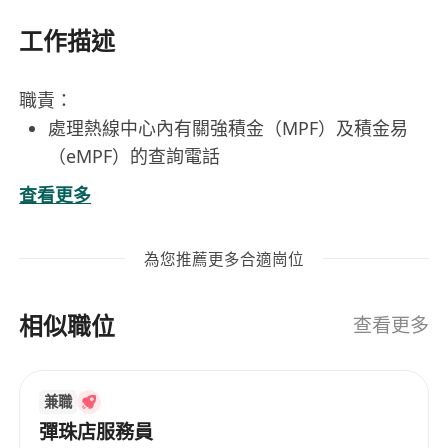
工作描述
職責：
處理熱線中心內有關強積金（MPF）及積金易
（eMPF）的查詢電話
計劃和建議應對複雜和投訴案件的策略
查看更多
執行解決方案，或需要直接聯絡投訴人
協助管理團隊服務質素，並提供必要的一對一輔
為您推薦更多合適崗位
導及團隊溝通
完成經理分派的其他工作
相似職位
工作時間: 星期一至五 09:00 - 19:00 (每日8-8.5小
查看更多
時一更)/ 星期六 09:00 - 13:00 (長短週)
工作要求：
兼職
具備文憑或以上學歷
彈珠店服務員
具備本地銀行工作經驗 及或
處理職業退休金的