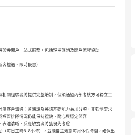
供證券開戶一站式服務，包括現場諮詢及開戶流程協助
新客禮遇、限時優惠）
無相關經驗者將提供完整培訓，但須通過內部考核方可獨立工
齡層客戶溝通；普通話及英語基礎能力為加分項，非強制要求
或短暫排隊情況仍能保持禮貌、耐心與穩定笑容
、表達清晰、反應敏捷者將獲優先考慮
（每日工時6–8小時），並能自主規劃每月休假時間，確保出