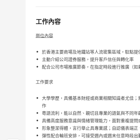
工作內容
崗位內容
於香港主要商場及地鐵站等人流密集區域，駐點提
主動介紹公司證券服務，提升客戶信任與轉化率
配合公司市場推廣節奏，在指定時段進行推廣（如
工作要求
大學學歷，具備基本財經或商業相關知識者尤佳；
作
粵語流利，能以自然、親切且專業的語氣與不同年
具備高度服務意識與情緒管理能力，面對重複提問
形象整潔得體，言行舉止具專業感；自認儀表端正
彈性配合輪班安排，可接受週內或週末任意時段出勤