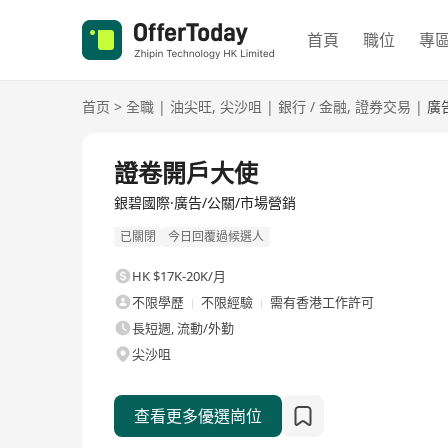
首頁
職位
專
首页
>
全職
|
油尖旺
,
尖沙咀
|
銀行 / 金融
,
證券交易
|
廣
全職
證卷開戶大使
銀碧國際·廣告/公關/市場營銷
已關閉
今日回覆過候選人
HK $17K-20K/月
不限學歷
不限經驗
需有香港工作許可
長短週, 流動/外勤
尖沙咀
查看更多優選崗位