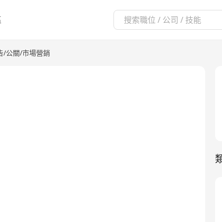
區
告/公關/市場營銷