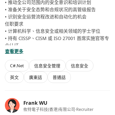
• 推动全公司范围内的安全意识和培训计划
• 准备关于安全态势和合规状况的高管级报告
• 识别安全运营流程改进和自动化的机会
任职要求
• 计算机科学、信息安全或相关领域的学士学位
• 持有 CISSP、CISM 或 ISO 27001 首席实施官等专
业认证
查看更多
• 7-10 年 IT 安全经验，其中至少 2 年担任管理职位
• 精通网络安全框架、加密技术和法规遵从性
C#.Net
信息安全管理
信息安全
• 熟悉Minacast，Zesaler，Microsoft Defender等
安全系统的优先
英文
廣東話
普通話
• 熟悉消费者数据隐私合规管理要求，特别是亚太各
国的法规要求。
• 具备卓越的问题解决、利益相关者管理和沟通的能
Frank WU
力
攸特電子科技(香港)有限公司
·Recruiter
• 精通英语和普通话，掌握其他亚洲语言者优先