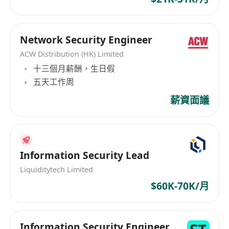
Network Security Engineer
ACW Distribution (HK) Limited
十三個月薪酬，生日假
五天工作周
薪資面議
Information Security Lead
Liquiditytech Limited
$60K-70K/月
Information Security Engineer