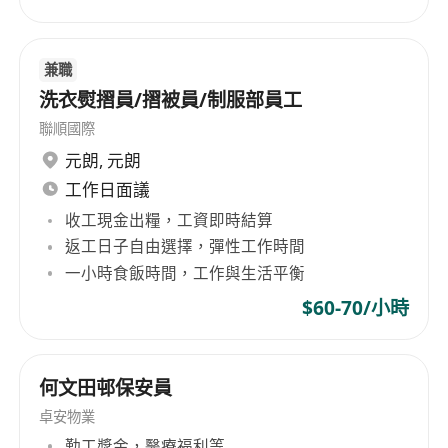
流利廣東話、熟悉電腦操作、懂中英文打字、協
助處理文書
具良好語言技巧、優質服務態度、積極主動及團
兼職
隊精神
洗衣熨摺員/摺被員/制服部員工
勤奮有禮，誠實可靠，有責任心
聯順國際
每天工作八小時﹝另一小時用膳﹞
元朗
,
元朗
上班時間 :
工作日面議
星期一至五: 中午12時至下午9時
收工現金出糧，工資即時結算
星期六: 上午10時至下午7時
返工日子自由選擇，彈性工作時間
星期日休息
一小時食飯時間，工作與生活平衡
每週工作5天至6天, 每天工作 8 小時
$60-70/小時
地點 : 尖沙咀、旺角、銅鑼灣、金鐘
申請方法:
有意應徵者請按"傳送投遞消息"申請/WhatsApp
何文田邨保安員
6407-1496
卓安物業
*求職者遞交個人資料只作招聘用途，所有資料絕對
勤工獎金，醫療福利等