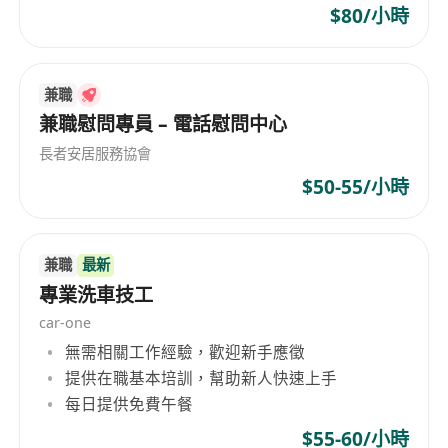
年終獎金
$80/小時
員工購物優惠
14週產假
5天侍產假
兼職
兼職慰問專員 – 電話慰問中心
恩恤假
婚假
長者安居服務協會
醫療保險
$50-55/小時
鞋履津貼
其他福利︰
醫療及牙科保險
兼職
最新
免費產品及療程
專業洗車技工
員工購物優惠
car-one
提供有薪在職培訓
無需相關工作經驗，歡迎新手應徵
良好晉升機會
提供在職基本培訓，幫助新人快速上手
職位要求：
每日提供免費午餐
有客戶服務或銷售經驗者優先
$55-60/小時