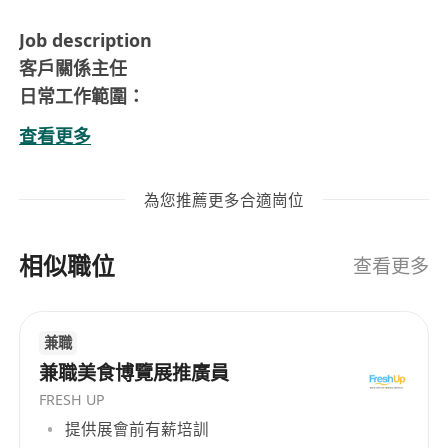
Job description
客戶關係主任
日常工作範圍：
了解客人需要，並提供優質的客戶服務
查看更多
成為品牌形像大使，向客戶展示品牌，推介合適
產品/療程以達致銷售目標
為您推薦更多合適崗位
接聽客人電話及安排預約療程時間
維護客戶關係，積極發展客戶群
相似職位
協助治療師安排日程
查看更多
薪酬待遇︰
完善在職培訓及良好晉升機會
兼職
有薪年假十二天起
兼職美食博覽展推廣員
生日假
FRESH UP
基本薪金及每月獎金
提供展會前有薪培訓
勤工獎金