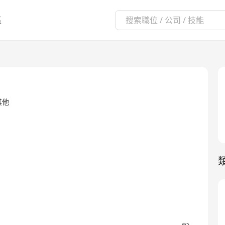
區
·其他