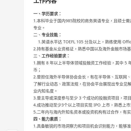
工作內容
一、学历要求：
1.本科毕业于国内985院校的商务英语专业，且硕士
专业。
二、
专业技能：
1.英语水平达 TOEFL 105 分及以上，熟练使用 O
2.持有基金从业资格证，熟悉中国以及海外金融市场
三、
工作经验要求：
1.拥有 8 年以上半导体领域投融资工作经验，其中 
币；
2.曾担任海外半导体协会会长，有在半导体、互联网
了解行业动态、政策法规，在协会平台展现出专业见
业内知名度。
3.曾主导或深度参与至少 3 个成功的投融资项目，项目
4.成功推动至少3个以上项目实现 IPO 上市，熟悉
5.二年内与海内外知名资本或投资机构有过合作，有
四、能力素质：
1.具备敏锐的市场洞察力和项目机会识别能力，能够