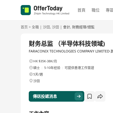
首頁
職位
專
首页
>
全職
|
沙田
,
沙田
|
會計
,
財務經理/總監
全職
财务总监 （半导体科技领域)
FARACONIX TECHNOLOGIES COMPANY LIMITED
HK $35K-38K/月
碩士
5-10年经验
可提供香港工作簽證
5天/週
沙田
傳送投遞消息