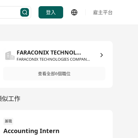
登入
雇主平台
FARACONIX TECHNOLOGIES COMPANY LIMITED
FARACONIX TECHNOLOGIES COMPANY LIMITED·其他
查看全部6個職位
類似工作
兼職
Accounting Intern