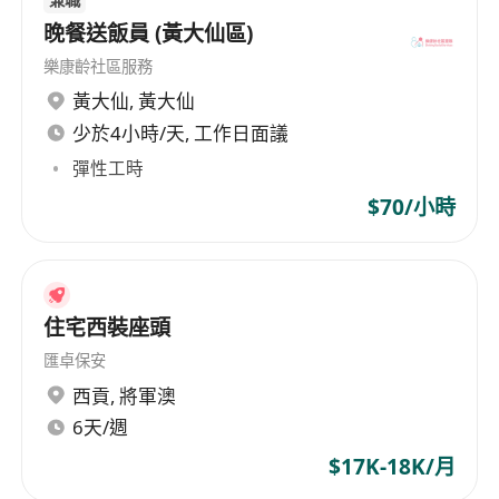
晚餐送飯員 (黃大仙區)
樂康齡社區服務
黃大仙
,
黃大仙
少於4小時/天, 工作日面議
彈性工時
$70/小時
住宅西裝座頭
匯卓保安
西貢
,
將軍澳
6天/週
$17K-18K/月