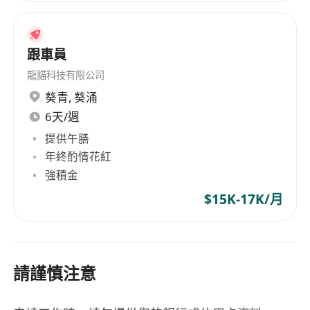
跟車員
龍貓科技有限公司
葵青
,
葵涌
6天/週
提供午膳
年終酌情花紅
強積金
$15K-17K/月
請謹慎注意