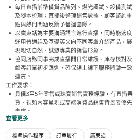
每日直播前準備貨品陳列、燈光調試、設備測試
及腳本梳理；直播後整理銷售數據、顧客諮詢重
點與熱門問題反饋予營運團隊。
以廣東話為主要溝通語言進行直播，同時能適度
運用普通話及基礎英文向不同客羣介紹產品，展
現親切自然、誠懇專業的銷售形象。
協同店務同事完成直播間日常維護、庫存核對及
顧客訂單初步跟進，確保線上線下服務體驗一致
連貫。
工作要求：
具備3至5年零售或珠寶銷售實務經驗，有直播帶
貨、視頻內容呈現或高端消費品銷售背景者優先
考慮。
查看更多
粵語流利，能自信清晰表達；具備基本普通話溝
通能力，可應對內地顧客查詢；英文能力達日常
標準操作程序
訂單履行
廣東話
會話水準，能簡單說明產品來源與基本特徵。