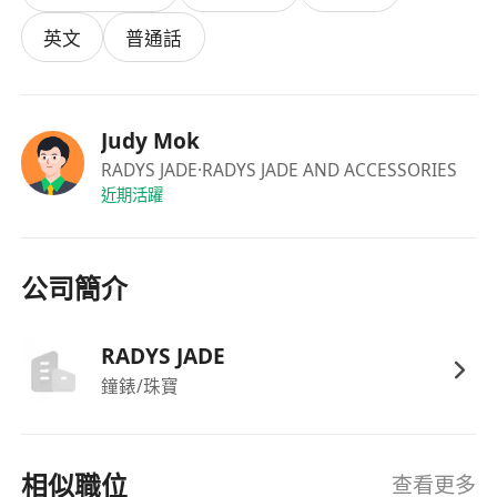
熟悉翡翠基本知識，包括種水色地、常見處理方
英文
普通話
式（如B貨、C貨辨識）、鑑定證書解讀及市場
價值邏輯，無需持證但須具備實戰判斷力。
形象端莊得體，鏡頭感佳，具備良好情緒管理能
Judy Mok
力與即時反應力，能在直播壓力下保持穩定語
RADYS JADE
·RADYS JADE AND ACCESSORIES
速、積極互動及專業態度。
近期活躍
必須為香港永久性居民，可按安排於星期一、
三、五下午14:00至19:00到尖沙咀指定場地出
勤，時間穩定且守時可靠。
公司簡介
福利：
時薪港幣$70至$100，佣金另計，按實際直播表
RADYS JADE
現、銷售達成及觀眾互動指標作彈性調整，每月
鐘錶/珠寶
薪酬明確結算，準時發放。
表現優異者可獲優先轉為長期合作
工作環境位於尖沙咀核心商業地段，交通便利
相似職位
查看更多