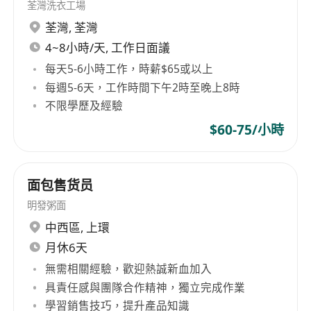
荃灣洗衣工場
荃灣
,
荃灣
4~8小時/天, 工作日面議
每天5-6小時工作，時薪$65或以上
每週5-6天，工作時間下午2時至晚上8時
不限學歷及經驗
$60-75/小時
面包售货员
明發粥面
中西區
,
上環
月休6天
無需相關經驗，歡迎熱誠新血加入
具責任感與團隊合作精神，獨立完成作業
學習銷售技巧，提升產品知識