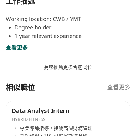
工作描述
Working location: CWB / YMT
Degree holder
1 year relevant experience
Gather, analyse and document business
查看更多
requirements from client stakeholders
Translate business requirements into
為您推薦更多合適崗位
detailed system specifications and user
stories
相似職位
Collaborate with cross-functional teams to
查看更多
design and implement technology solutions
Develop test plans and coordinate user
Data Analyst Intern
acceptance testing activities
HYBRID FITNESS
Provide regular project status updates and
專業導師指導，接觸高層財務管理
communicate with stakeholders
實戰經驗，打造可擴展數據基礎