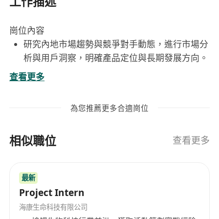
工作描述
崗位內容
研究內地市場趨勢與競爭對手動態，進行市場分
析與用戶洞察，明確產品定位與長期發展方向。
收集並分析用戶回饋、市場需求及行業發展趨
查看更多
勢，挖掘用戶痛點與潛在需求，提出可行的產品
優化與創新方案。
為您推薦更多合適崗位
定義產品核心功能與特性，撰寫清晰完整的產品
需求文檔與功能規格說明書，確保開發團隊理解
相似職位
一致。
查看更多
制定產品在內地市場的發展計畫與策略，涵蓋產
品規劃、功能設計、材料選用與定價策略，確保
最新
產品符合市場需求與品牌調性。
Project Intern
協調跨部門資源，包含研發、設計、營銷與運營
團隊，推動產品從概念到上線的全流程執行與迭
海康生命科技有限公司