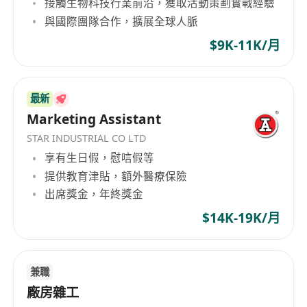
接觸生物科技行業前沿，獲取活動策劃實戰經驗
代優化。
與國際團隊合作，擴展全球人脈
工作要求
具備3年以上產品經理相關經驗，有成功主導過
$9K-11K/月
面向內地市場消費型產品之規劃與上市經驗者優
先。
熟悉內地消費市場生態與用戶行為，對市場趨勢
最新
Marketing Assistant
具敏銳觀察力，能獨立完成競爭分析與需求研
判。
STAR INDUSTRIAL CO LTD
具備扎實的產品規劃與需求分析能力，擅長撰寫
享有生日假，慰唁假等
產品需求文檔，並能以數據驅動決策。
提供教育津貼，額外醫療保險
出席獎金，年終獎金
具備良好的溝通協調能力，能有效整合多方意
見，推動項目按時高質交付。
$14K-19K/月
積極主動，抗壓性強，能適應快速變化的市場環
境並靈活調整產品策略。
兼職
廠房雜工