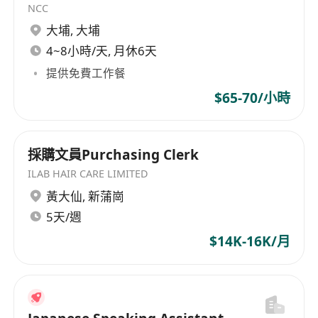
NCC
· 4-6 years’ merchandising experience in
大埔
,
大埔
trading or buying office in Hardgoods such as
Cleaning / Home Textile / Sanitary
4~8小時/天, 月休6天
· Good command in written & spoken
提供免費工作餐
English, Mandarin & Cantonese
$65-70/小時
Benefit:
5 days work, double pay, performance bonus,
採購文員Purchasing Clerk
medical scheme, 14 days annual leave
ILAB HAIR CARE LIMITED
黃大仙
,
新蒲崗
5天/週
$14K-16K/月