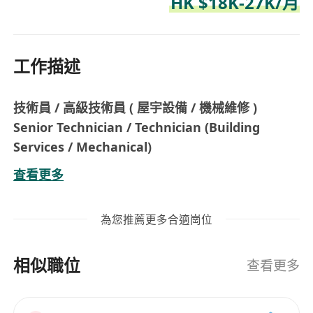
HK $18K-27K/月
工作描述
技術員 / 高級技術員
( 屋宇設備 / 機械維修 )
Senior Technician / Technician (Building
Services / Mechanical)
基本薪金 $18,000 - $35,000
查看更多
5天工作，偶爾輪班
公司提供交通津貼及在職培訓
為您推薦更多合適崗位
工作地點：葵青區 / 觀塘區
我們現正為數個大型機構招聘不同範疇技術員。除
相似職位
非有緊急需要，一般情況下不需輪班工作。條件如
查看更多
下：
備有兩年或以上電機，機械，或者屋宇設備相關