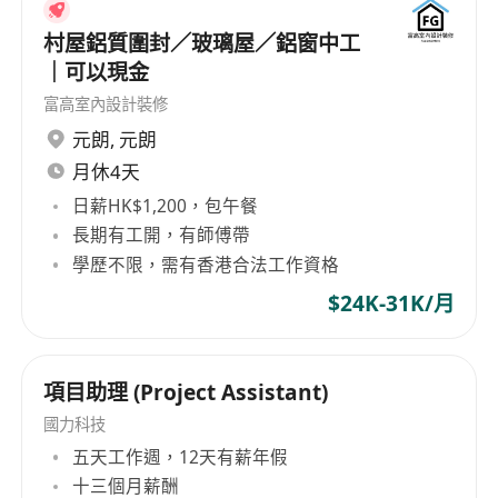
經驗
村屋鋁質圍封／玻璃屋／鋁窗中工
Contractor 或業主經驗不拘
｜可以現金
不介意戶外工作
富高室內設計裝修
持有電工A牌/R牌會優先考慮
元朗
,
元朗
有意者請將個人履歷電郵至 ******，致電或短訊到
******
聯絡
楊小姐。
月休4天
We provide One-On-One Career Coaching
日薪HK$1,200，包午餐
Services for FREE. If you are looking for more
長期有工開，有師傅帶
advices in your career endeavors, feel free to
學歷不限，需有香港合法工作資格
contact us, or visit our company website
$24K-31K/月
at https://www.headshot.com.hk/
項目助理 (Project Assistant)
國力科技
五天工作週，12天有薪年假
十三個月薪酬