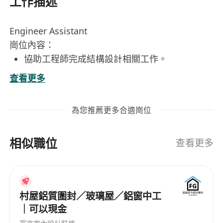
工作描述
Engineer Assistant
崗位內容：
協助工程師完成結構設計相關工作。
參與圖紙繪製和技術文檔的整理與更新。
查看更多
配合工程師進行材料選型及技術方案的討論。
負責設計數據的收集、整理和初步分析。
為您推薦更多合適崗位
完成上級交辦的其他技術支持任務。
相似職位
工作要求：
查看更多
工程類相關專業大專及以上學歷，應屆畢業生亦
可。
具備基本的結構設計知識和繪圖能力。
村屋鋁質圍封／玻璃屋／鋁窗中工
熟練使用AutoCAD或其他繪圖軟件者優先。
｜可以現金
工作認真細緻，具有良好的溝通能力和團隊合作