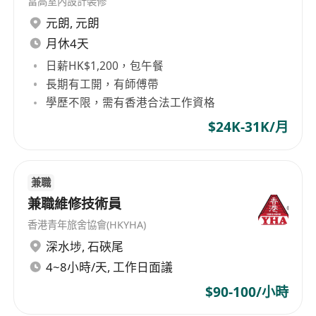
富高室內設計裝修
精神。
元朗
,
元朗
能接受階段性工作壓力，按時完成任務。
月休4天
日薪HK$1,200，包午餐
長期有工開，有師傅帶
學歷不限，需有香港合法工作資格
$24K-31K/月
兼職
兼職維修技術員
香港青年旅舍協會(HKYHA)
深水埗
,
石硤尾
4~8小時/天, 工作日面議
$90-100/小時