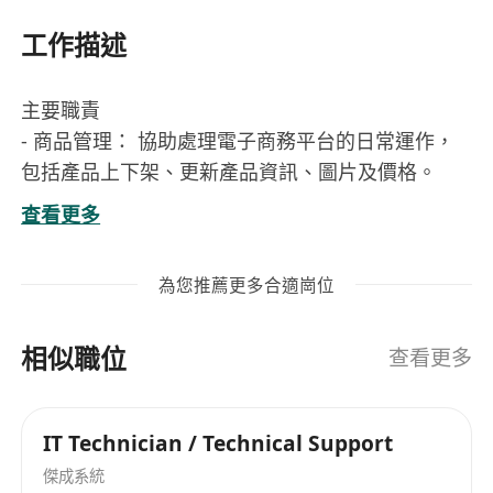
工作描述
主要職責
- 商品管理： 協助處理電子商務平台的日常運作，
包括產品上下架、更新產品資訊、圖片及價格。
- 網站維護： 使用 WordPress 協助更新及維護公司
查看更多
網站（如日常內容更新、基本頁面排版調整）。
- 網站測試： 協助進行基本的網站及網店功能測
為您推薦更多合適崗位
試，確保系統運作正常及用戶體驗順暢。
- 市場部支援： 配合 Marketing 部門，為各類網上
相似職位
推廣及營銷活動提供基礎的 IT 與技術支援。
查看更多
- 數據處理： 運用 Microsoft Excel 及基礎 Python
協助整理業務數據，簡化日常工作流程。
IT Technician / Technical Support
職位要求
傑成系統
- 資訊科技、電子商務、多媒體設計或相關學科之文