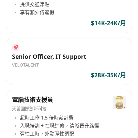
提供交通津貼
憑 / 高級文憑 / 學位畢業（歡迎應屆畢業生申
享有額外侍產假
請）。
- 具備基礎的網站運作(HTML & CSS)及 IT 知識。
$14K-24K/月
- 可善用AI 工具 Cursor / Claude Code 等
- 具備 WordPress 基本操作經驗者優先考慮。
- 熟悉 Microsoft Excel 操作（如 VLOOKUP, Pivot
Senior Officer, IT Support
Table）。
- 具備基礎 Python 知識（能運用簡單腳本協助處理
VELOTALENT
數據者優先；無需具備深厚編程經驗）。
$28K-35K/月
- 工作細心、具備良好的學習態度及責任感。
- 具備良好的溝通技巧及團隊合作精神。
電腦技術支援員
Job Responsibilities
- E-commerce Operations: Assist in daily
天薈國際創新科技
product management on e-commerce
超時工作 1.5 倍時薪計費
platforms, including uploading and removing
入職培訓 + 在職進修，清晰晉升路徑
彈性工時，外勤彈性調配
product listings, and updating product details,