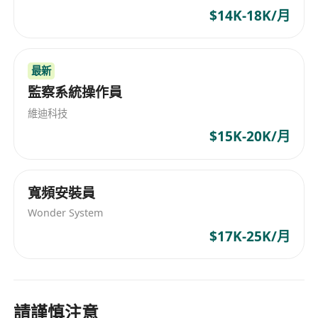
pricing, and inventory.
$14K-18K/月
- Website Maintenance: Help update and
maintain the company website using WordPress
(e.g., updating content, images, and making
最新
basic layout adjustments).
監察系統操作員
- Website Testing: Perform basic functional
維迪科技
testing on the website and online store to
$15K-20K/月
ensure smooth navigation and a good user
experience.
- Marketing Support: Collaborate with the
寬頻安裝員
Marketing department to provide basic IT and
Wonder System
technical support for online promotional
$17K-25K/月
campaigns.
- Data Processing: Utilize Microsoft Excel and
basic Python to assist in data organization and
請謹慎注意
streamline daily routine tasks.