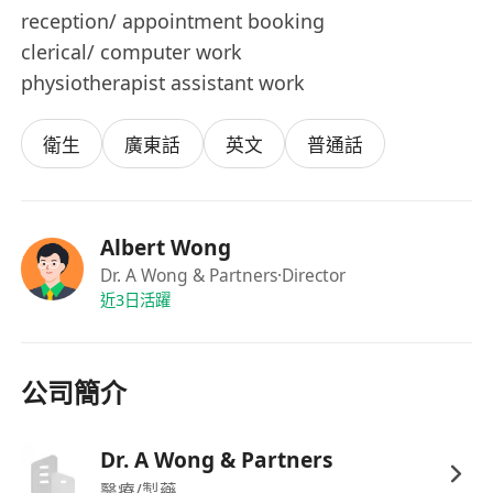
reception/ appointment booking
clerical/ computer work
physiotherapist assistant work
衛生
廣東話
英文
普通話
Albert Wong
Dr. A Wong & Partners
·Director
近3日活躍
公司簡介
Dr. A Wong & Partners
醫療/製藥