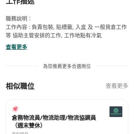
工作描述
職務說明：
工作內容 : 負責包裝, 貼標籤, 入盒 及 一般貨倉工作
等 協助主管安排的工作, 工作地點有冷氣
工作要求 ： 守時， 有責任心和細心， 有包裝和即
查看更多
時返工者優先考慮
上班時間 ： 星期一至六： 9am-6pm
為您推薦更多合適崗位
相似職位
查看更多
倉務物流員/物流助理/物流協調員
（週末雙休）