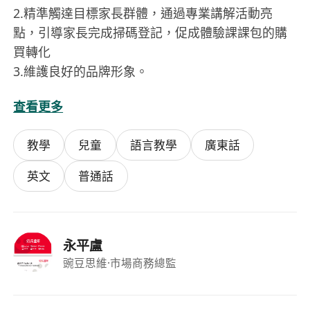
2.精準觸達目標家長群體，通過專業講解活動亮
點，引導家長完成掃碼登記，促成體驗課課包的購
買轉化
3.維護良好的品牌形象。
查看更多
薪資標準
基本薪資：60元/小時
教學
兒童
語言教學
廣東話
目標：6-8個註冊/天
邀約率（願意試堂）達到50%-60%薪資漲到70元/小
英文
普通話
時
邀約率（願意試堂）達到60%以上薪資漲到80元/小
時
永平盧
豌豆思維
·市場商務總監