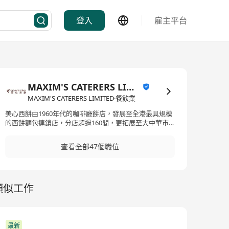
登入
雇主平台
MAXIM'S CATERERS LIMITED
MAXIM'S CATERERS LIMITED·餐飲業
美心西餅由1960年代的咖啡廳餅店，發展至全港最具規模
的西餅麵包連鎖店，分店超過160間，更拓展至大中華市
場。美心西餅一直為顧客提供卓越之品質、服務、價值、
創意及便利。在產品研發方面屢創新猷，不斷為顧客帶來
查看全部47個職位
新鮮感。
類似工作
最新