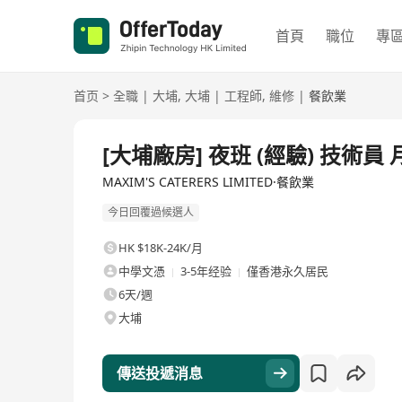
首頁
職位
專
首页
>
全職
|
大埔
,
大埔
|
工程師
,
維修
|
餐飲業
全職
[大埔廠房] 夜班 (經驗) 技術員 
MAXIM'S CATERERS LIMITED·餐飲業
今日回覆過候選人
HK $18K-24K/月
中學文憑
3-5年经验
僅香港永久居民
6天/週
大埔
傳送投遞消息