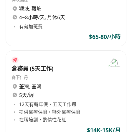
觀塘
,
觀塘
4~8小時/天, 月休6天
有薪加班費
$65-80/小時
倉務員 (5天工作)
森下仁丹
荃灣
,
荃灣
5天/週
12天有薪年假，五天工作週
提供醫療保險，額外醫療保險
在職培訓，酌情性花紅
$14K-15K/月