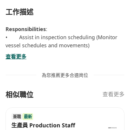
工作描述
Responsibilities
:
• Assist in inspection scheduling (Monitor
vessel schedules and movements)
• Handle correspondence independently
查看更多
· Solve all customers' issues related to
inspection
為您推薦更多合適崗位
• Handle general office administrative
services
相似職位
• System data entry
查看更多
• Other ad-hoc projects as assigned
兼職
最新
生產員 Production Staff