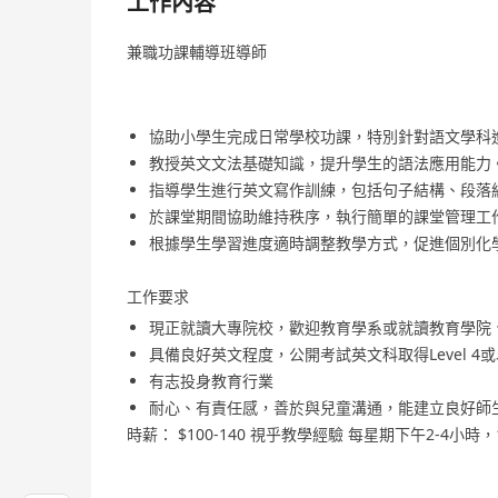
工作內容
兼職功課輔導班導師
協助小學生完成日常學校功課，特別針對語文學科
教授英文文法基礎知識，提升學生的語法應用能力
指導學生進行英文寫作訓練，包括句子結構、段落
於課堂期間協助維持秩序，執行簡單的課堂管理工
根據學生學習進度適時調整教學方式，促進個別化
工作要求
現正就讀大專院校，歡迎教育學系或就讀教育學院
具備良好英文程度，公開考試英文科取得Level 4
有志投身教育行業
耐心、有責任感，善於與兒童溝通，能建立良好師
時薪： $100-140 視乎教學經驗 每星期下午2-4小時，