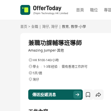
首頁
職位
專
首页
>
全職
|
灣仔
,
灣仔
|
教育
,
教學-小學
全職
兼職功課輔導班導師
Amazing Jumper·其他
HK $100-140/小時
學士
1-3年经验
需有香港工作許可
5天/週
灣仔
傳送投遞消息