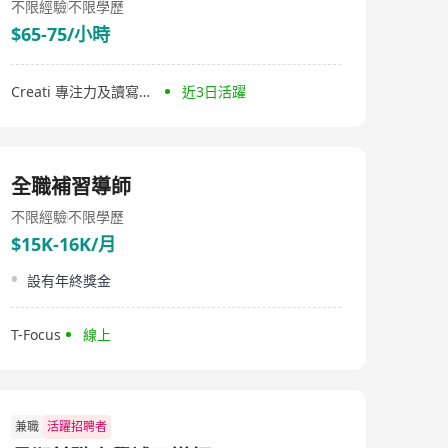
不限經驗
不限學歷
$65-75/小時
Creati 專注力及讀寫中心
近3日活躍
全職補習導師
不限經驗
不限學歷
$15K-16K/月
設有年終獎金
T-Focus
線上
兼職
活躍招聘者