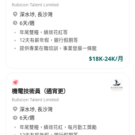
Rubicon Talent Limited
深水埗
,
長沙灣
每月$17,000 - $20,000, 有超時工作津貼, 雙糧, 年
6天/週
假15天, 銀行假期, 手提電話津貼, 表現獎金, 星期一
至五: 上午9時至下午5時半及星期六: 上午9時至中
年尾雙糧，績效花紅等
午12時半, 每週工作5天至5天半, 每天工作 8.5 小時
12天有薪年假，銀行假期等
提供專業在職培訓，事業發展一條龍
$18K-24K/月
機電技術員（通宵更）
Rubicon Talent Limited
深水埗
,
長沙灣
6天/週
年尾雙糧，績效花紅，每月勤工獎勵