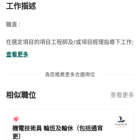
工作描述
職責 :
在選定項目的項目工程師及/或項目經理指導下工作;
準備 CAD 圖紙並根據原理圖起草, 以確保提交圖紙
查看更多
符合預定計劃, 規範, 標準及客戶要求; 需外勤 / 戶外
工作及需長期派駐客戶地點工作 (3個月試用期後有
為您推薦更多合適崗位
膳食津貼及醫療津貼)
資歷 :
相似職位
查看更多
專上教育：文憑/證書; 良好粵語優先; 一般英語優
先; 懂讀寫中文; 懂讀寫英文; 懂MS Word; 懂MS
Excel; 懂中英文電腦操作; 懂AutoCAD; 持有學位或
機電技術員 輪班及輪休（包括通宵
以上優先
更）
待遇 :