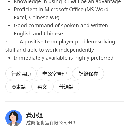
Knowledge in using K3 will be an advantage
Proficient in Microsoft Office (MS Word,
Excel, Chinese WP)
Good command of spoken and written
English and Chinese
· A positive team player problem-solving
skill and able to work independently
Immediately available is highly preferred
行政協助
辦公室管理
記錄保存
廣東話
英文
普通話
黃小姐
成興隆食品有限公司
·HR