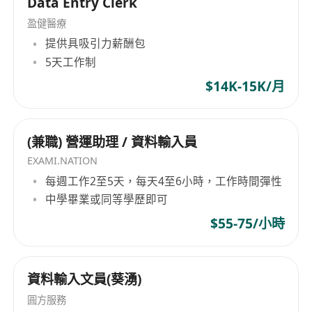
Data Entry Clerk
dedicated to the retail industry since its
盈健醫療
registration on October 19, 2015, clearly
提供具吸引力薪酬包
excluding supermarkets, convenience stores,
5天工作制
pharmacies, and pharmaceutical companies
from its scope of business, forging a distinctive
$14K-15K/月
development path. As an enterprise with years
of history, Cheng Xinglong始终坚持 delivering
high-quality products and services, gradually
(兼職) 營運助理 / 資料輸入員
securing its place in the retail market. Despite
EXAMI.NATION
facing various challenges, Cheng Xinglong Food
每週工作2至5天，每天4至6小時，工作時間彈性
Co., Ltd continues to advance steadily,
中學畢業或同等學歷即可
demonstrating its strong market
$55-75/小時
competitiveness and brand strength.
資料輸入文員(葵湧)
圓方服務