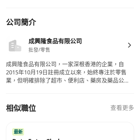
公司簡介
成興隆食品有限公司
批發/零售
成興隆食品有限公司，一家深根香港的企業，自
2015年10月19日註冊成立以來，始終專注於零售
業，但明確排除了超市、便利店、藥房及藥品公司
等範疇，走出了一條特色發展道路。作為一家擁有
多年歷史的企業，成興隆始終堅持提供高質量的產
品與服務，逐漸在零售市場占有一席之地。儘管面
相似職位
查看更多
臨著各種挑戰，成興隆食品有限公司依舊穩健前
行，證明了其強大的市場競爭力和品牌實力。
Cheng Xinglong Food Co., Ltd, a company
最新
deeply rooted in Hong Kong, has been