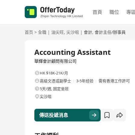
首頁
職位
專
首页
>
全職
|
油尖旺
,
尖沙咀
|
會計
,
會計主任/辦事員
全職
Accounting Assistant
華輝會計顧問有限公司
HK $18K-21K/月
高級文憑或副學士
3-5年经验
需有香港工作許可
5天/週, 固定坐班
尖沙咀
傳送投遞消息