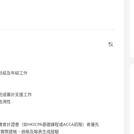
月結及年結工作
完成審計支援工作
追溯性
計證書（如HKICPA基礎課程或ACCA初階）者優先
具備實際建帳、過帳及報表生成經驗