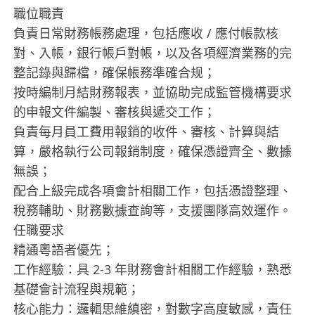
職位職責
負責日常財務帳務處理，包括應收 / 應付帳款核
對、入帳，銀行帳戶對帳，以及各項經濟業務的完
整記錄與歸檔，確保帳務準確合规；
按時編制月結財務報表，並協助完成監管機構要求
的申報文件編製、審核與遞交工作；
負責每月員工費用報銷的收件、審核、計算與結
算，嚴格執行公司報銷制度，確保憑證齊全、數據
無誤；
配合上級完成各項會計相關工作，包括憑證整理、
稅務輔助、財務數據查詢等，支援團隊高效運作。
任職要求
精通粵語者優先；
工作經驗：具 2-3 年財務會計相關工作經驗，熟悉
基礎會計流程與規範；
核心能力：邏輯思維縝密，對數字高度敏感，責任