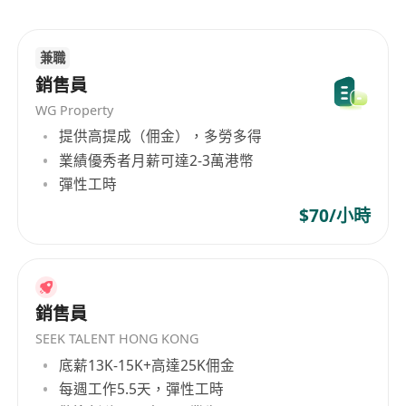
我們積極打造多元化的員工團隊，以促進集團的整
體成功。我們亦致力營造互相尊重、包容及和諧的
兼職
工作環境，讓員工能盡展所長和創意，共同推動集
銷售員
團締造佳績。
WG Property
作為平等機會僱主，我們擁抱多元與共融的文化，
提供高提成（佣金），多勞多得
歡迎來自不同領域的優良人才加入。所有收集的個
業績優秀者月薪可達2-3萬港幣
人資料將嚴格保密，並僅由獲授權人員用於長江和
彈性工時
記集團內部與招聘相關之用途。未獲受聘者的個人
$70/小時
資料將根據《香港個人資料（私隱）條例》的規
定，在招聘程序結束後銷毀。
銷售員
SEEK TALENT HONG KONG
底薪13K-15K+高達25K佣金
每週工作5.5天，彈性工時