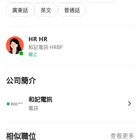
福利待遇:
廣東話
英文
普通話
每星期工作5日或6日，
每月7日例假
另設14日有薪年假、公衆假期
完善入職培訓，無電訊經驗亦可輕鬆轉行
HR HR
可享年終酬金、醫療福利、公積金保障計劃、員
和記電訊
·HRBP
工購物優惠等等
線上
*受條款約束
除提供具競爭力的薪酬待遇及良好的工作發展機
公司簡介
會，我們亦提供一系列員工福利，包括免費公司穿
梭巴士、免費公司SIM卡、員工購物折扣、全面的
和記電訊
醫療保險，以及多樣化的員工活動等。
電訊
立即按"Quick Apply" 或將履歷電郵至
***************
，登記加入我哋嘅龐大嘅營銷團
隊。快閃限時申請，仲唔快啲登記！面試以視像通
相似職位
查看更多
話形式進行，時間非常彈性。