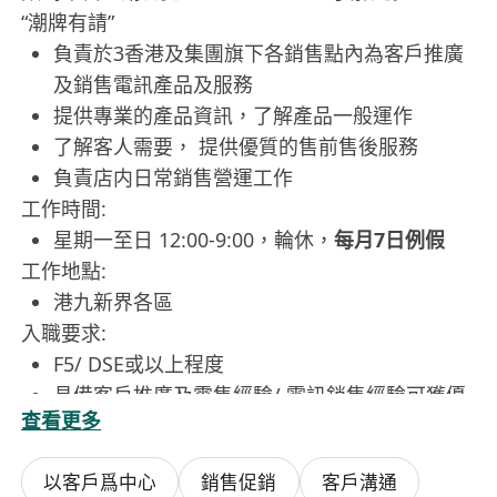
“潮牌有請”
負責於3香港及集團旗下各銷售點內為客戶推廣
及銷售電訊產品及服務
提供專業的產品資訊，了解產品一般運作
了解客人需要， 提供優質的售前售後服務
負責店内日常銷售營運工作
工作時間:
星期一至日 12:00-9:00，輪休，
每月7日例假
工作地點:
港九新界各區
入職要求:
F5/ DSE或以上程度
具備客戶推廣及零售經驗/ 電訊銷售經驗可獲優
查看更多
先考慮
良好溝通及人際關係技巧
以客戶爲中心
銷售促銷
客戶溝通
積極主動及以客為先