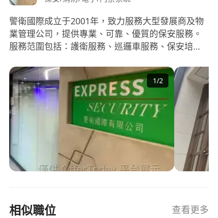
警衛國際成立于2001年，致力服務大型發展商及物
業管理公司，提供專業、可靠、優質的保安服務。
服務范圍包括：護衛服務、巡邏車服務、保安培訓
課程、重要人仕保護、宴會及大型活動保安服務、
零售保安、防盜系統及行業防恐程序顧問。 目前聘
1
/
2
用的保安人員超過1000名，派駐大型屋苑、商場、
工商廈及停車場等。深得各大物業管理公司信賴及
業戶的讚賞。除了派駐項目的團隊，公司擁有專業
的管理團隊支援及監督營運。 公司的管理層為前紀
律部隊人員及資深業內人仕，通過系統化管理，確
保團隊有效運作，提供高效而優質的保安服務。 企
業理念 1. 警衛國際一向以客為尊，緊貼市場及客戶
的需求，積極創新，追求持續進步 2. 人員管理方
面，公司致力培育及提拔高質素的員工，核心團隊
一直保持穩定。 3. 管理團隊群策群力，實現本公司
相似職位
查看更多
口號「警衛國際，人才優勢」。內部實行大公無私