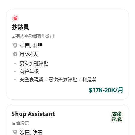
和公平的賞罰制度。目標為客戶提供「物超所值」
的優質服務。
抄錶員
駿英人事顧問有限公司
屯門
,
屯門
月休4天
另有加班津貼
有薪年假
安全表現奬，惡劣天氣津貼，利是等
$17K-20K/月
Shop Assistant
百佳洗衣
沙田
,
沙田