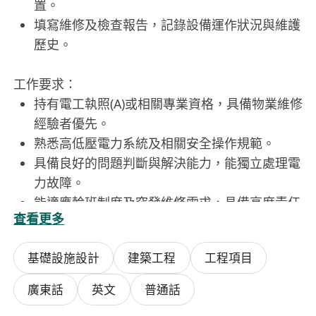
置。
填寫維修及檢查報告，記錄設備運作狀況與維護
歷史。
工作要求：
持有電工執照(A)或相關專業資格，具備物業維修
經驗者優先。
熟悉高低壓電力系統及相關安全操作規範。
具備良好的問題判斷與解決能力，能獨立處理電
力故障。
能適應輪班制度及突發維修需求，具備高度責任
查看更多
感。
具基本電腦操作能力，能使用辦公軟件記錄相關
基礎設施設計
建築工程
工程項目
資料。
廣東話
英文
普通話