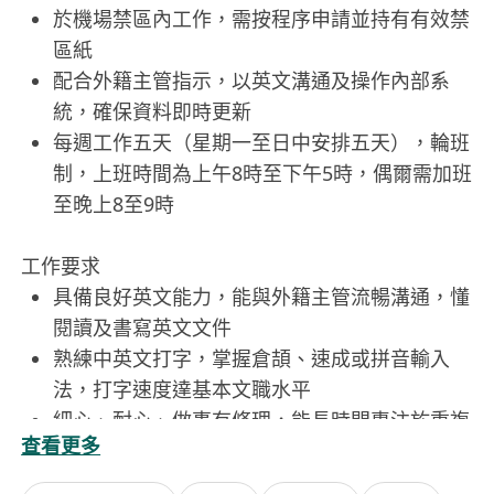
於機場禁區內工作，需按程序申請並持有有效禁
區紙
配合外籍主管指示，以英文溝通及操作內部系
統，確保資料即時更新
每週工作五天（星期一至日中安排五天），輪班
制，上班時間為上午8時至下午5時，偶爾需加班
至晚上8至9時
工作要求
具備良好英文能力，能與外籍主管流暢溝通，懂
閱讀及書寫英文文件
熟練中英文打字，掌握倉頡、速成或拼音輸入
法，打字速度達基本文職水平
細心、耐心、做事有條理，能長時間專注於重複
查看更多
性資料輸入工作
具全職行政或文書工作經驗者優先考慮