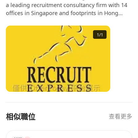
a leading recruitment consultancy firm with 14
offices in Singapore and footprints in Hong
Kong, Kuala Lumpur and Taipei. 2017 is a
significant year for us as we get listed on the
1
/
1
Singapore Stock Exchange.
相似職位
查看更多