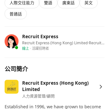
人際交往能力
雙語
廣東話
英文
可立即上班者將獲優先考慮；居住於東湧或屯門
友愛區者尤佳，方便搭乘特別員工接駁車進入機
普通話
場跑道區域
福利
Recruit Express
每月薪金港幣15,000元，全年12個月糧，另有加
Recruit Express (Hong Kong) Limited
·Recruit Express
班津貼（OT Pay）
線上
·
活躍招聘者
提供機場禁區工作所需之「禁區紙」申請支援
享有輪休制度，每週工作5天，享有一定的工時
彈性
公司簡介
公司提供特別員工車輛接駁服務，方便往返東
湧/屯門友愛至機場維修區
Recruit Express (Hong Kong)
Limited
人力資源管理/顧問
Established in 1996, we have grown to become