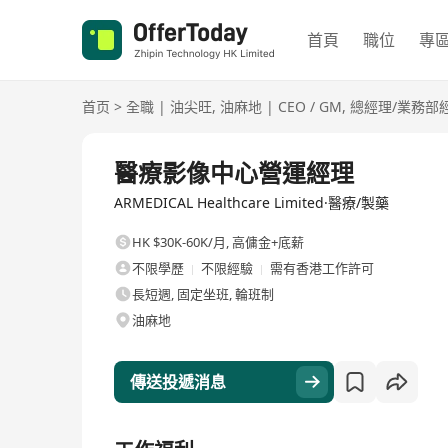
首頁
職位
專
首页
>
全職
|
油尖旺
,
油麻地
|
CEO / GM
,
總經理/業務部
全職
醫療影像中心營運經理
ARMEDICAL Healthcare Limited·醫療/製藥
HK $30K-60K/月
,
高傭金+底薪
不限學歷
不限經驗
需有香港工作許可
長短週, 固定坐班, 輪班制
油麻地
傳送投遞消息