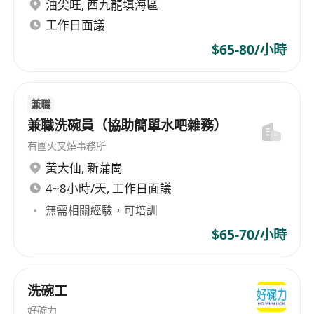
有餐廳服務或客戶接待經驗者優先，熟悉日式餐
油尖旺
,
西九龍填海區
廳禮儀與服務節奏者更佳。
工作日面議
態度親切有禮，具備良好溝通技巧與團隊合作精
$65-80/小時
神，能適應高峯時段的工作壓力。
注重個人儀容整潔，遵守餐廳制服與衛生規範，
展現專業服務形象。
兼職
可配合輪班制度，包括午市、晚市及週末班次，
兼職洗碗員（協助簡單水吧雜務）
並能即時到崗履行職責。
有團火叉燒事務所
福利
黃大仙
,
新蒲崗
提供具競爭力的時薪或月薪，並根據表現享有績
4~8小時/天, 工作日面議
效獎金或年終花紅。
無需相關經驗，可培訓
享有法定有薪假期，包括公眾假期及年假，並按
$65-70/小時
合資格年資逐步遞增。
提供完善的在職培訓，包含日語基礎、菜單知識
及高階服務技巧，支援員工持續發展。
洗碗工
設有員工用餐優惠，可在指定時段享用免費或折
好碗力