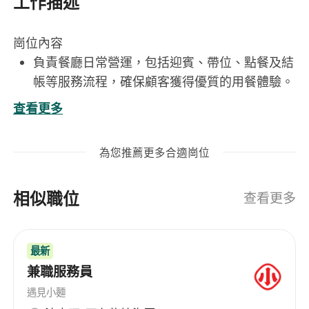
工作描述
崗位內容
負責餐廳日常營運，包括迎賓、帶位、點餐及結
帳等服務流程，確保顧客獲得優質的用餐體驗。
熟練掌握菜單內容，能清晰向顧客介紹食材特
查看更多
色、烹調方式及推薦當季料理。
保持餐桌整潔與衛生，按標準完成翻檯、補充餐
為您推薦更多合適崗位
具及調味品等工作。
與廚房團隊密切配合，準確傳達顧客需求，並即
相似職位
時處理特殊飲食要求或突發狀況。
查看更多
協助完成開店與收店的準備工作，包括環境清
潔、設備檢查及物料補給。
最新
工作要求
兼職服務員
具備基本日語溝通能力，能理解常見餐飲用語，
如「お刺身」「天ぷら」等菜名及點餐對話。
遇見小麵