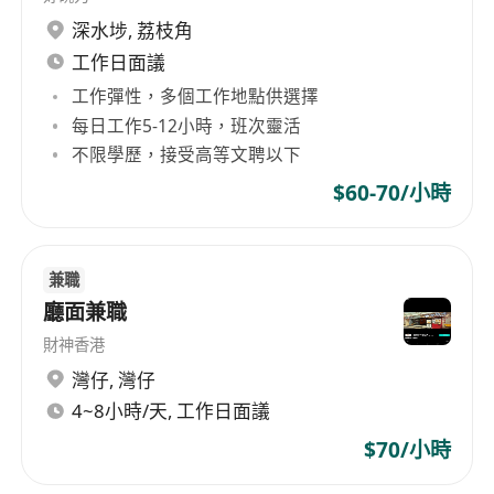
扣價的日式餐點。
深水埗
,
荔枝角
表現優異者有晉升為組長或領班的機會，參與更
工作日面議
多營運管理工作。
工作彈性，多個工作地點供選擇
每日工作5-12小時，班次靈活
不限學歷，接受高等文聘以下
$60-70/小時
兼職
廳面兼職
財神香港
灣仔
,
灣仔
4~8小時/天, 工作日面議
$70/小時