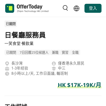
登入
已關閉
日餐廳服務員
一笑食堂·餐飲業
已關閉
7日回覆25位候選人
兼職
實習
全職
長沙灣
僅香港永久居民
1-3年经验
中三
8小時以上/天, 工作日面議, 輪班制
HK $17K-19K/月