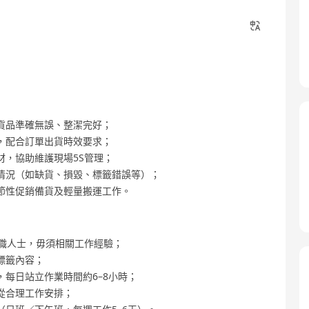
貨品準確無誤、整潔完好；
，配合訂單出貨時效要求；
材，協助維護現場5S管理；
情況（如缺貨、損毀、標籤錯誤等）；
節性促銷備貨及輕量搬運工作。
轉職人士，毋須相關工作經驗；
標籤內容；
每日站立作業時間約6–8小時；
從合理工作安排；