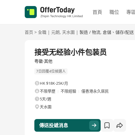
首頁
職位
專
首页
>
全職
|
元朗
,
天水圍
|
製造 / 物流
,
倉儲、儲存/配送
全職
接受无经验小件包装员
粤徽·其他
7日回覆4位候選人
HK $18K-25K/月
不限學歷
不限經驗
僅香港永久居民
5天/週
天水圍
傳送投遞消息