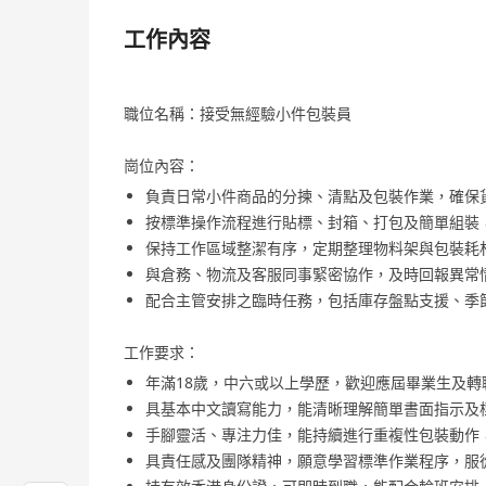
工作內容
職位名稱：接受無經驗小件包裝員
崗位內容：
負責日常小件商品的分揀、清點及包裝作業，確保
按標準操作流程進行貼標、封箱、打包及簡單組裝
保持工作區域整潔有序，定期整理物料架與包裝耗
與倉務、物流及客服同事緊密協作，及時回報異常
配合主管安排之臨時任務，包括庫存盤點支援、季
工作要求：
年滿18歲，中六或以上學歷，歡迎應屆畢業生及
具基本中文讀寫能力，能清晰理解簡單書面指示及
手腳靈活、專注力佳，能持續進行重複性包裝動作，
具責任感及團隊精神，願意學習標準作業程序，服