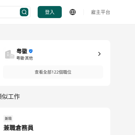
登入
雇主平台
粤徽
粤徽·其他
查看全部122個職位
類似工作
兼職
兼職倉務員